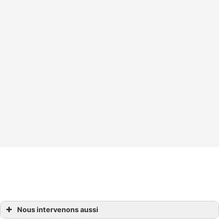
Choisissez nos experts en terrassement et
assainissement pour des interventions sûres
et parfaites.
Nous intervenons aussi