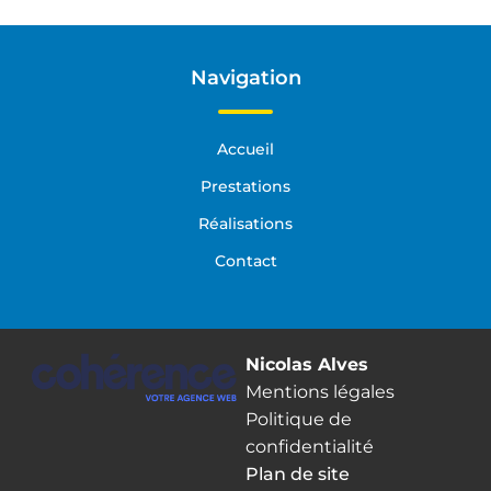
enrobé
enrobé Carcans
enrobé Castelnau-de-Médoc
enrobé Sainte-Hélène
enrobé Hourtin
Navigation
enrobé Médoc
enrobé Lacanau
enrobé Lesparre-Médoc
enrobé Pauillac
Accueil
enrobé Saint-Vivien-de-Médoc
enrobé Porge
Prestations
Réalisations
Contact
Nicolas Alves
Mentions légales
Politique de
confidentialité
Plan de site